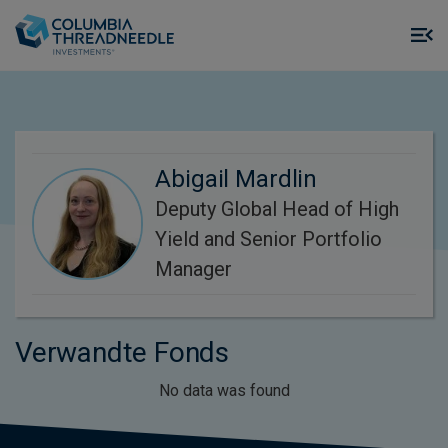
Skip to main content
M
m
o
Abigail Mardlin
Deputy Global Head of High
Yield and Senior Portfolio
Manager
Verwandte Fonds
No data was found