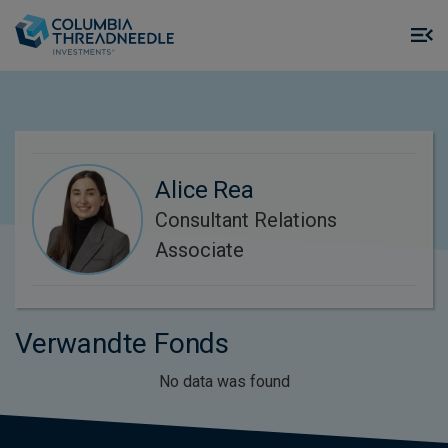
Skip to main content
M
m
o
Alice Rea
Consultant Relations
Associate
Verwandte Fonds
No data was found