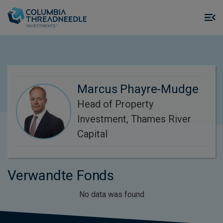
Skip to main content
M
m
o
Marcus Phayre-Mudge
Head of Property
Investment, Thames River
Capital
Verwandte Fonds
No data was found