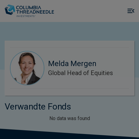
Skip to main content
M
m
o
Melda Mergen
Global Head of Equities
Verwandte Fonds
No data was found