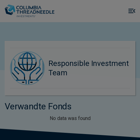
Skip to main content
M
m
o
Responsible Investment
Team
Verwandte Fonds
No data was found