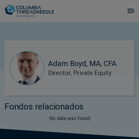
Skip to main content
M
m
o
Adam Boyd, MA, CFA
Director, Private Equity
Fondos relacionados
No data was found