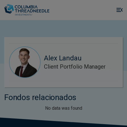
Skip to main content
M
m
o
Alex Landau
Client Portfolio Manager
Fondos relacionados
No data was found