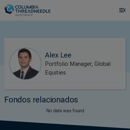
Skip to main content
M
m
o
Alex Lee
Portfolio Manager, Global
Equities
Fondos relacionados
No data was found