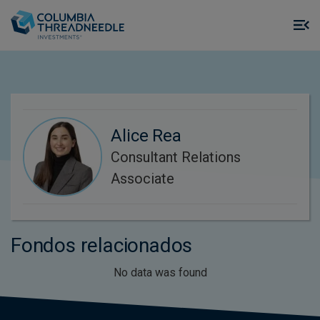
Skip to main content
M
m
o
Alice Rea
Consultant Relations
Associate
Fondos relacionados
No data was found