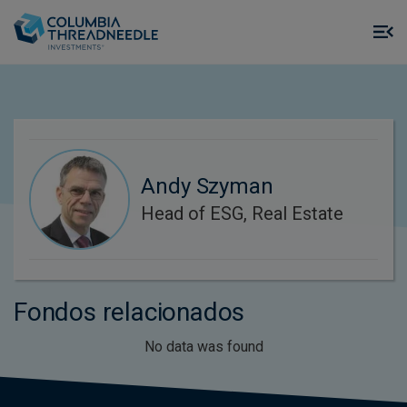
Skip to main content
M
m
o
Andy Szyman
Head of ESG, Real Estate
Fondos relacionados
No data was found