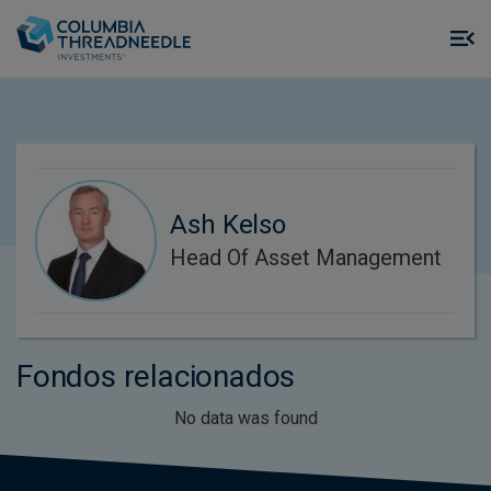
Skip to main content
M
m
o
Ash Kelso
Head Of Asset Management
Fondos relacionados
No data was found