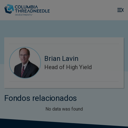
Skip to main content
M
m
o
Brian Lavin
Head of High Yield
Fondos relacionados
No data was found