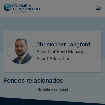
Skip to main content
M
m
o
Christopher Langford
Assistant Fund Manager,
Asset Allocation
Fondos relacionados
No data was found