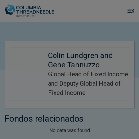
Skip to main content
M
m
o
Colin Lundgren and
Gene Tannuzzo
Global Head of Fixed Income
and Deputy Global Head of
Fixed Income
Fondos relacionados
No data was found