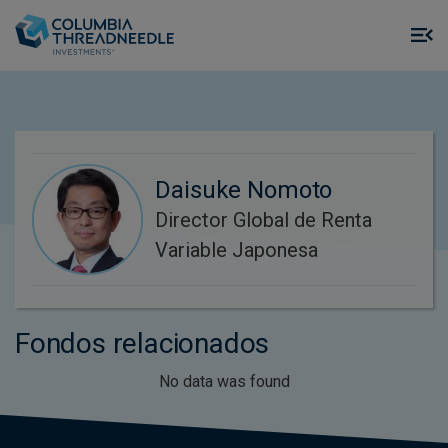
Skip to main content
M
m
o
Daisuke Nomoto
Director Global de Renta
Variable Japonesa
Fondos relacionados
No data was found