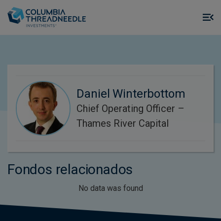
Skip to main content
M
m
o
Daniel Winterbottom
Chief Operating Officer –
Thames River Capital
Fondos relacionados
No data was found