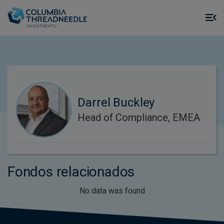
Skip to main content
M
m
o
Darrel Buckley
Head of Compliance, EMEA
Fondos relacionados
No data was found