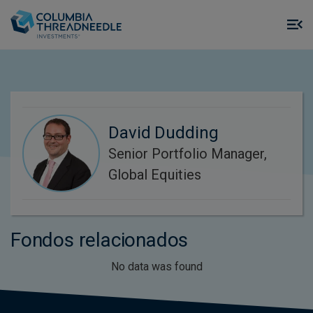
Skip to main content
M
m
o
David Dudding
Senior Portfolio Manager,
Global Equities
Fondos relacionados
No data was found