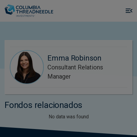
Skip to main content
M
m
o
Emma Robinson
Consultant Relations
Manager
Fondos relacionados
No data was found