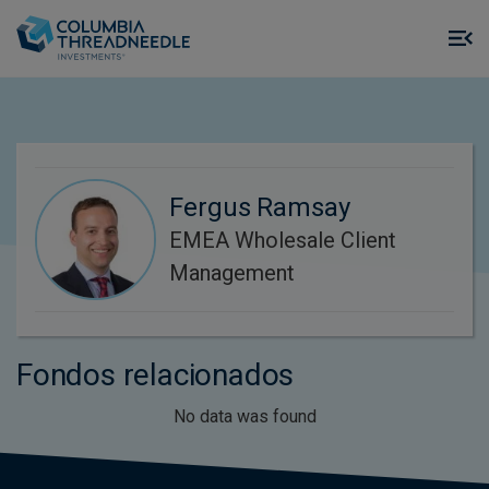
Skip to main content
M
m
o
Fergus Ramsay
EMEA Wholesale Client
Management
Fondos relacionados
No data was found