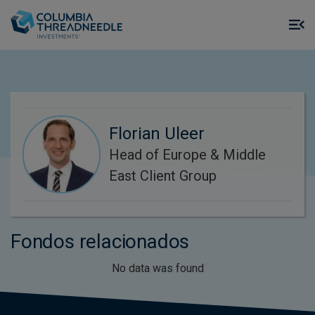
Skip to main content
M
m
o
Florian Uleer
Head of Europe & Middle
East Client Group
Fondos relacionados
No data was found