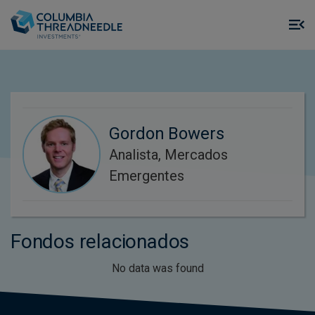
Skip to main content
M
m
o
Gordon Bowers
Analista, Mercados
Emergentes
Fondos relacionados
No data was found