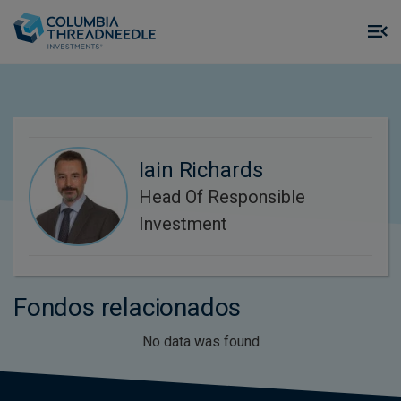
Skip to main content
M
m
o
Iain Richards
Head Of Responsible
Investment
Fondos relacionados
No data was found