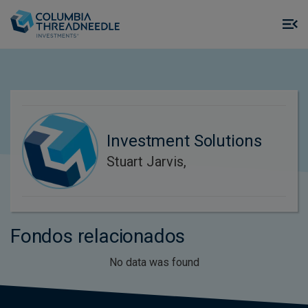
Skip to main content
M
m
o
Investment Solutions
Stuart Jarvis,
Fondos relacionados
No data was found