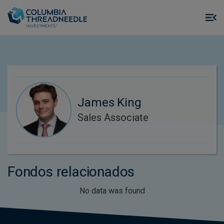
Skip to main content
M
m
o
James King
Sales Associate
Fondos relacionados
No data was found