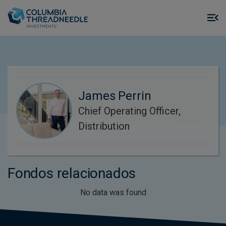
Skip to main content
M
m
o
James Perrin
Chief Operating Officer,
Distribution
Fondos relacionados
No data was found