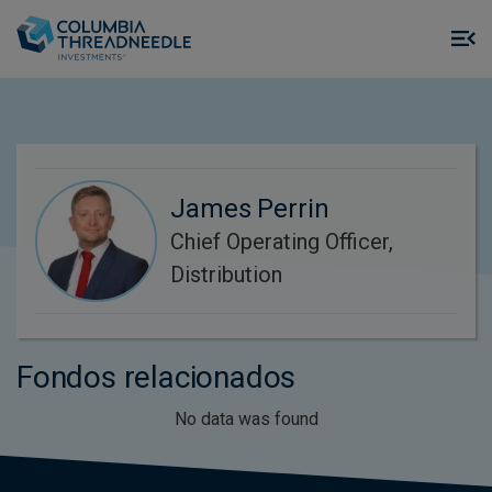
Skip to main content
M
m
o
James Perrin
Chief Operating Officer,
Distribution
Fondos relacionados
No data was found