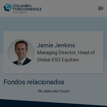
Skip to main content
M
m
o
Jamie Jenkins
Managing Director, Head of
Global ESG Equities
Fondos relacionados
No data was found