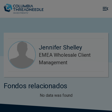
Skip to main content
M
m
o
Jennifer Shelley
EMEA Wholesale Client
Management
Fondos relacionados
No data was found