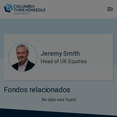
Skip to main content
M
m
o
Jeremy Smith
Head of UK Equities
Fondos relacionados
No data was found