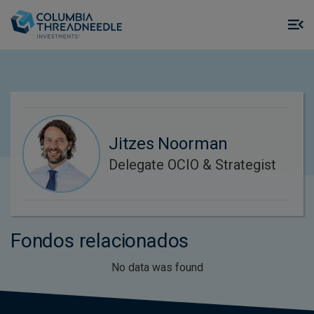
Skip to main content
M
m
o
Jitzes Noorman
Delegate OCIO & Strategist
Fondos relacionados
No data was found