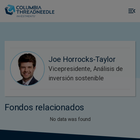
Skip to main content
M
m
o
Joe Horrocks-Taylor
Vicepresidente, Análisis de
inversión sostenible
Fondos relacionados
No data was found