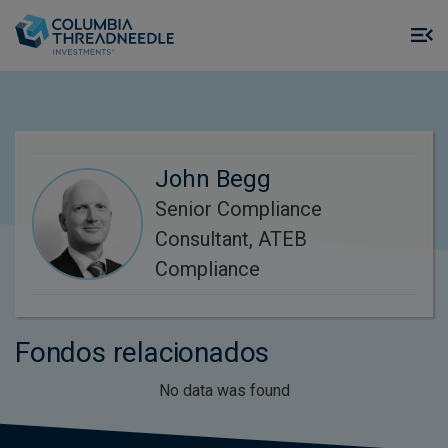
Skip to main content
M
m
o
John Begg
Senior Compliance
Consultant, ATEB
Compliance
Fondos relacionados
No data was found