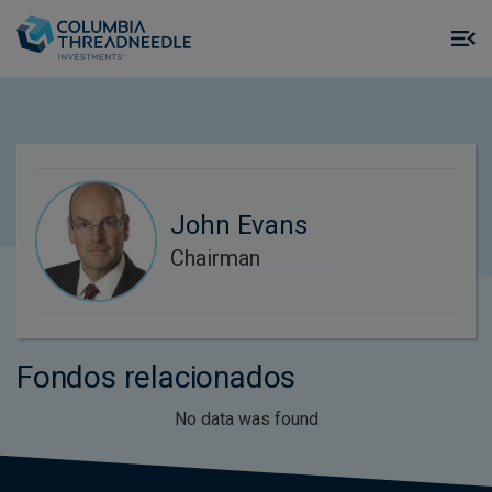
Skip to main content
M
m
o
John Evans
Chairman
Fondos relacionados
No data was found