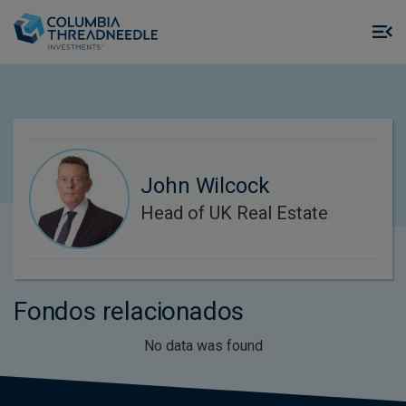
Skip to main content
M
m
o
John Wilcock
Head of UK Real Estate
Fondos relacionados
No data was found