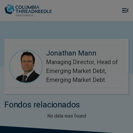
Skip to main content
M
m
o
Jonathan Mann
Managing Director, Head of
Emerging Market Debt,
Emerging Market Debt
Fondos relacionados
No data was found