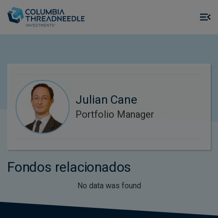
Skip to main content
M
m
o
Julian Cane
Portfolio Manager
Fondos relacionados
No data was found