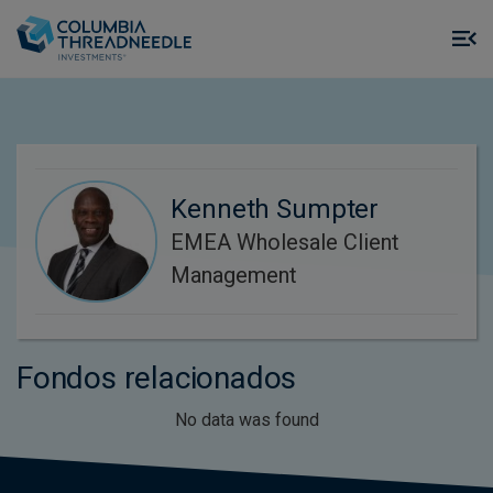
Skip to main content
M
m
o
Kenneth Sumpter
EMEA Wholesale Client
Management
Fondos relacionados
No data was found