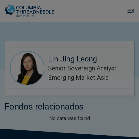
Skip to main content
M
m
o
Lin Jing Leong
Senior Sovereign Analyst,
Emerging Market Asia
Fondos relacionados
No data was found