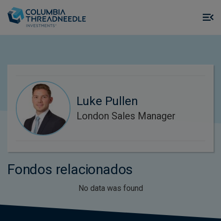
Skip to main content
M
m
o
Luke Pullen
London Sales Manager
Fondos relacionados
No data was found