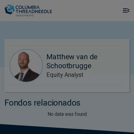
Skip to main content
M
m
o
Matthew van de
Schootbrugge
Equity Analyst
Fondos relacionados
No data was found