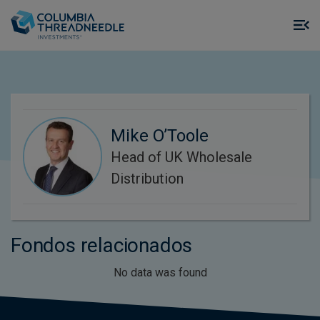
Skip to main content
M
m
o
Mike O’Toole
Head of UK Wholesale
Distribution
Fondos relacionados
No data was found