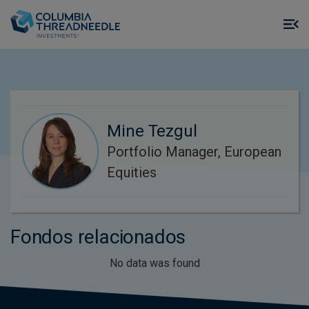
Skip to main content
M
m
o
Mine Tezgul
Portfolio Manager, European
Equities
Fondos relacionados
No data was found