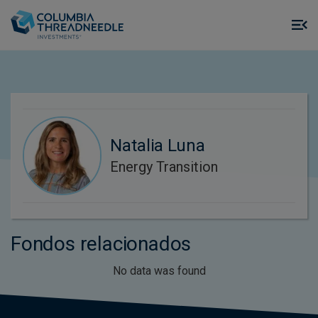
Skip to main content
M
m
o
Natalia Luna
Energy Transition
Fondos relacionados
No data was found