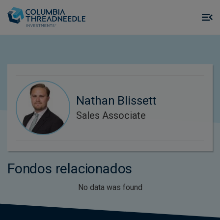
Skip to main content
M
m
o
Nathan Blissett
Sales Associate
Fondos relacionados
No data was found