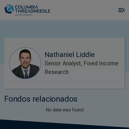
Skip to main content
M
m
o
Nathaniel Liddle
Senior Analyst, Fixed Income
Research
Fondos relacionados
No data was found