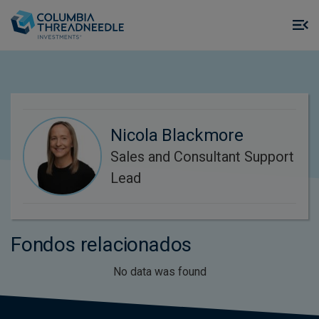
Skip to main content
M
m
o
Nicola Blackmore
Sales and Consultant Support
Lead
Fondos relacionados
No data was found