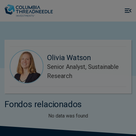
Skip to main content
M
m
o
Olivia Watson
Senior Analyst, Sustainable
Research
Fondos relacionados
No data was found