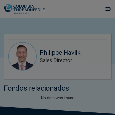
Skip to main content
M
m
o
Philippe Havlik
Sales Director
Fondos relacionados
No data was found