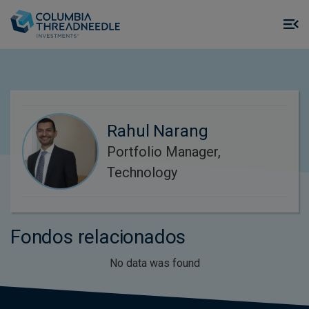
Skip to main content
M
m
o
Rahul Narang
Portfolio Manager,
Technology
Fondos relacionados
No data was found